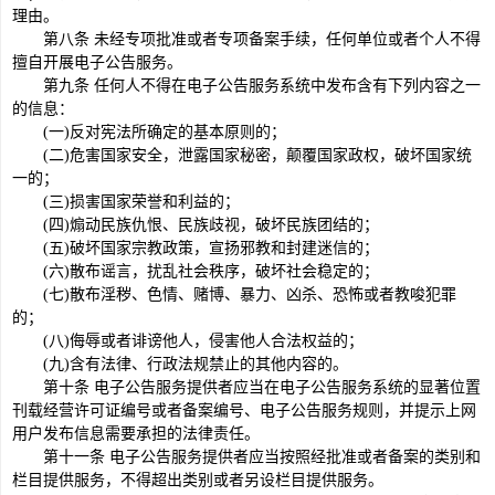
理由。
第八条 未经专项批准或者专项备案手续，任何单位或者个人不得
擅自开展电子公告服务。
第九条 任何人不得在电子公告服务系统中发布含有下列内容之一
的信息：
(一)反对宪法所确定的基本原则的；
(二)危害国家安全，泄露国家秘密，颠覆国家政权，破坏国家统
一的；
(三)损害国家荣誉和利益的；
(四)煽动民族仇恨、民族歧视，破坏民族团结的；
(五)破坏国家宗教政策，宣扬邪教和封建迷信的；
(六)散布谣言，扰乱社会秩序，破坏社会稳定的；
(七)散布淫秽、色情、赌博、暴力、凶杀、恐怖或者教唆犯罪
的；
(八)侮辱或者诽谤他人，侵害他人合法权益的；
(九)含有法律、行政法规禁止的其他内容的。
第十条 电子公告服务提供者应当在电子公告服务系统的显著位置
刊载经营许可证编号或者备案编号、电子公告服务规则，并提示上网
用户发布信息需要承担的法律责任。
第十一条 电子公告服务提供者应当按照经批准或者备案的类别和
栏目提供服务，不得超出类别或者另设栏目提供服务。