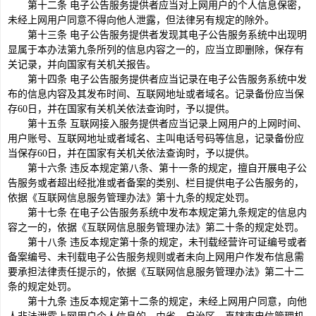
第十二条 电子公告服务提供者应当对上网用户的个人信息保密，
未经上网用户同意不得向他人泄露，但法律另有规定的除外。
第十三条 电子公告服务提供者发现其电子公告服务系统中出现明
显属于本办法第九条所列的信息内容之一的，应当立即删除，保存有
关记录，并向国家有关机关报告。
第十四条 电子公告服务提供者应当记录在电子公告服务系统中发
布的信息内容及其发布时间、互联网地址或者域名。记录备份应当保
存60日，并在国家有关机关依法查询时，予以提供。
第十五条 互联网接入服务提供者应当记录上网用户的上网时间、
用户账号、互联网地址或者域名、主叫电话号码等信息，记录备份应
当保存60日，并在国家有关机关依法查询时，予以提供。
第十六条 违反本规定第八条、第十一条的规定，擅自开展电子公
告服务或者超出经批准或者备案的类别、栏目提供电子公告服务的，
依据《互联网信息服务管理办法》第十九条的规定处罚。
第十七条 在电子公告服务系统中发布本规定第九条规定的信息内
容之一的，依据《互联网信息服务管理办法》第二十条的规定处罚。
第十八条 违反本规定第十条的规定，未刊载经营许可证编号或者
备案编号、未刊载电子公告服务规则或者未向上网用户作发布信息需
要承担法律责任提示的，依据《互联网信息服务管理办法》第二十二
条的规定处罚。
第十九条 违反本规定第十二条的规定，未经上网用户同意，向他