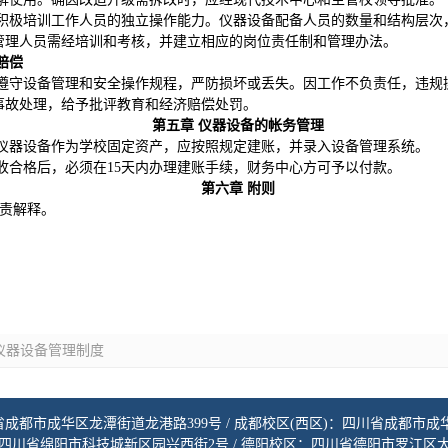
积极培训工作人员的独立操作能力。仪器设备配备人员的数量和结构层次
管理人员需经培训和考核，并建立相应的岗位责任制和管理办法。
赔偿
遵守设备管理和安全操作规程，严防损坏或丢失。因工作不负责任，违规
事故处理，给予批评教育和经济赔偿处罚。
第五章 仪器设备的帐务管理
）的仪器设备作为学校固定资产，应按照规定建账，并录入设备管理系统。
收合格后，必须在15天内办理建账手续，财务中心方可予以付款。
第六章 附则
责解释。
仪器设备管理制度
省成都市成华区龙潭街道龙港路399号 / 成都校区(西区)：四川省成都市成
四川省绵阳市科技城新区园兴西街2号 / 德阳校区：四川省德阳市罗江区大