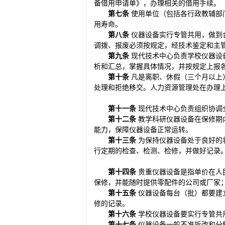
备借用申请单》，办理相关的借用手续。
第
七
条
使用单位（包括各行政教辅部
用寿命。
第
八
条
仪器设备实行专管共用，做到
调拨、报废必须按规定，经技术鉴定和主
第
九
条
现代技术中心负责学校仪器设
析和汇总，掌握具体情况，并按规定上报
第
十
条
凡是离职、休假（三个月以上
处理和拒绝移交。人力资源管理处在办理
第十一条
现代技术中心负责组织协调
第十二条
教学科研仪器设备在保修期
能力，保障仪器设备正常运转。
第十三条
为保持仪器设备处于良好的
行定期的检查、检测、检修，并做好记录
第十
四
条
贵重仪器设备是指单价在人
保修，并能随时提供零配件的公司或厂家
第十五条
仪器设备每台（批）都要建
修的记录。
第十六条
学校仪器设备要实行专管共
第十七条
仪器设备一般不准拆改和分