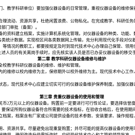
门、教学科研单位）要加强仪器设备的日常管理，重视仪器设备的维修保
合理流动、资源共享，杜绝闲置浪费、公物私化。在完成教学、科研任务
管部门审批（备案）。
备的资料建立档案，实施计算机系统化管理。对仪器设备的种类、功能、
各类统计数据。实现校区间各类数据网上传输，充分利用现代化手段对仪
）等情况的教职工，都要按规定及时到现代技术中心办理自己保管、领用
上述人员的有关离岗手续时，应先核实该人员是否已办妥仪器设备的移交
第二章 教学科研仪器设备维修与维护
全校教学科研仪器设备的维修、维护和管理。
内的维修以校内维修为主，保修期外以校外维修为主。现代技术中心工作
状态，现代技术中心应建立切实可行的仪器设备维护保养制度。加强仪器
。
第三章 贵重仪器设备的使用和管理
民币2万元以上的仪器设备。购置前一定要进行可行性论证，要选择信誉
；要保证所购仪器设备符合所需要的技术指标，在验收合格后，在使用期
立档案，档案含有厂家或公司提供设备的技术参数、安装要求、操作规程
用、资源共享。尽量避免出现重复购置；并尽可能的提高仪器设备的使用
解使用。确因改造升级需拆改时，应经现代技术中心和主管校领导批准。