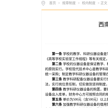
首页
>
规章制度
>
校内制度
> 正文
西
第一条
学校的教学、科研仪器设备是
《高等学校实验室工作规程》等有关规定
第
二
条
学校的仪器设备是保证教学、
的原则实行。学校现代技术中心是教学科
统一采购；制定教学科研仪器设备的管理
第
三
条
教学科研配备仪器设备要实行
法，实行岗位责任制，切实做到坚持制度
第
四
条
教学科研仪器设备的购置，要
设备出入库单，财务中心方可按照合同的
第
五
条
单价为500元（含500元）
第
六
条
加强教学科研仪器设备的借用