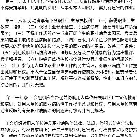
第三十五条 用人单位不得安排未成年工从事接触职业病危害的作业；
不得安排孕期、哺乳期的女职工从事对本人和胎儿、婴儿有危害的作业
第三十六条 劳动者享有下列职业卫生保护权利：（一）获得职业卫生
教育、培训；（二）获得职业健康检查、职业病诊疗、康复等职业病防
服务；（三）了解工作场所产生或者可能产生的职业病危害因素、危害
果和应当采取的职业病防护措施；（四）要求用人单位提供符合防治职
病要求的职业病防护设施和个人使用的职业病防护用品，改善工作条件
（五）对违反职业病防治法律、法规以及危及生命健康的行为提出批评
检举和控告；（六）拒绝违章指挥和强令进行没有职业病防护措施的作
业；（七）参与用人单位职业卫生工作的民主管理，对职业病防治工作
出意见和建议。用人单位应当保障劳动者行使前款所列权利。因劳动者
法行使正当权利而降低其工资、福利等待遇或者解除、终止与其订立的
动合同的，其行为无效。
第三十七条 工会组织应当督促并协助用人单位开展职业卫生宣传教育
和培训，对用人单位的职业病防治工作提出意见和建议，与用人单位就
动者反映的有关职业病防治的问题进行协调并督促解决。
工会组织对用人单位违反职业病防治法律、法规，侵犯劳动者合法权
益的行为，有权要求纠正；产生严重职业病危害时，有权要求采取防护
施，或者向政府有关部门建议采取强制性措施；发生职业病危害事故时